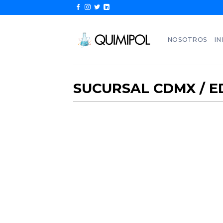
Skip
to
content
NOSOTROS
IN
SUCURSAL CDMX / E