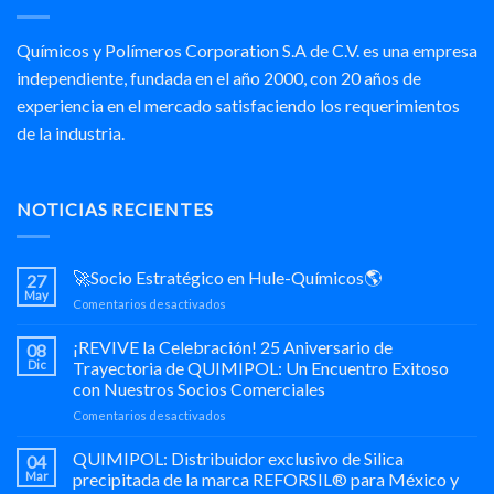
Químicos y Polímeros Corporation S.A de C.V. es una empresa
independiente, fundada en el año 2000, con 20 años de
experiencia en el mercado satisfaciendo los requerimientos
de la industria.
NOTICIAS RECIENTES
🚀Socio Estratégico en Hule-Químicos🌎
27
May
en
Comentarios desactivados
🚀
Socio
¡REVIVE la Celebración! 25 Aniversario de
08
Estratégico
Dic
Trayectoria de QUIMIPOL: Un Encuentro Exitoso
en
con Nuestros Socios Comerciales
Hule-
en
Comentarios desactivados
Químicos
¡REVIVE
🌎
la
QUIMIPOL: Distribuidor exclusivo de Silica
04
Celebración!
Mar
precipitada de la marca REFORSIL® para México y
25