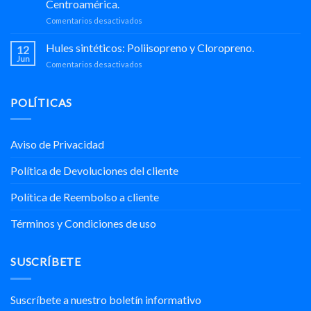
Centroamérica.
Aniversario
en
Comentarios desactivados
de
QUIMIPOL:
Trayectoria
Distribuidor
de
Hules sintéticos: Poliisopreno y Cloropreno.
12
exclusivo
QUIMIPOL:
Jun
en
Comentarios desactivados
de
Un
Hules
Silica
Encuentro
sintéticos:
precipitada
Exitoso
Poliisopreno
POLÍTICAS
de
con
y
la
Nuestros
Cloropreno.
marca
Socios
REFORSIL®
Comerciales
Aviso de Privacidad
para
México
Política de Devoluciones del cliente
y
Centroamérica.
Política de Reembolso a cliente
Términos y Condiciones de uso
SUSCRÍBETE
Suscríbete a nuestro boletín informativo