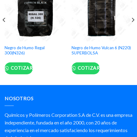
Negro de Humo Regal
Negro de Humo Vulcan 6 (N220)
300(N326)
SUPERBOLSA
COTIZAR
COTIZAR
NOSOTROS
Químicos y Polímeros Corporation S.A de C.V. es una empresa
independiente, fundada en el año 2000, con 20 años de
experiencia en el mercado satisfaciendo los requerimientos