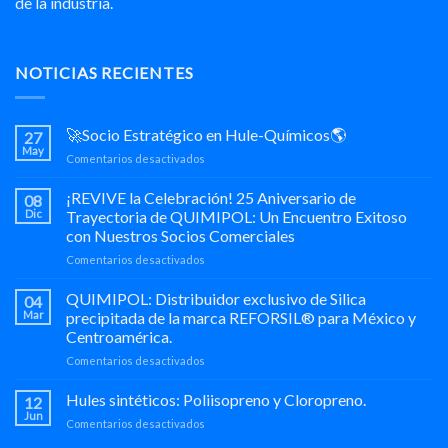
de la industria.
NOTICIAS RECIENTES
🚀Socio Estratégico en Hule-Químicos🌎
27
May
en
Comentarios desactivados
🚀
Socio
¡REVIVE la Celebración! 25 Aniversario de
08
Estratégico
Dic
Trayectoria de QUIMIPOL: Un Encuentro Exitoso
en
con Nuestros Socios Comerciales
Hule-
en
Comentarios desactivados
Químicos
¡REVIVE
🌎
la
QUIMIPOL: Distribuidor exclusivo de Silica
04
Celebración!
Mar
precipitada de la marca REFORSIL® para México y
25
Centroamérica.
Aniversario
en
Comentarios desactivados
de
QUIMIPOL:
Trayectoria
Distribuidor
de
Hules sintéticos: Poliisopreno y Cloropreno.
12
exclusivo
QUIMIPOL:
Jun
en
Comentarios desactivados
de
Un
Hules
Silica
Encuentro