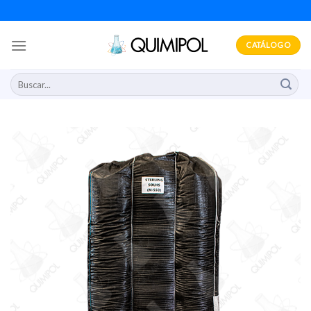
Skip
to
content
CATÁLOGO
Buscar
por: