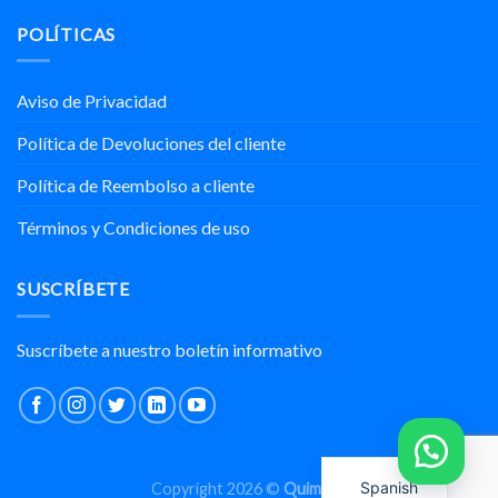
sintéticos:
precipitada
Exitoso
Poliisopreno
POLÍTICAS
de
con
y
la
Nuestros
Cloropreno.
marca
Socios
REFORSIL®
Comerciales
Aviso de Privacidad
para
México
Política de Devoluciones del cliente
y
Centroamérica.
Política de Reembolso a cliente
Términos y Condiciones de uso
SUSCRÍBETE
Suscríbete a nuestro boletín informativo
Spanish
Copyright 2026 ©
Quimipol