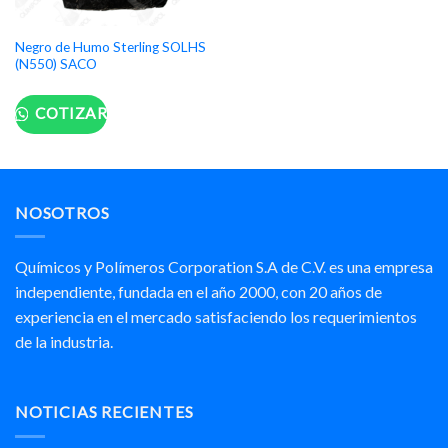
Negro de Humo Sterling SOLHS
(N550) SACO
COTIZAR
NOSOTROS
Químicos y Polímeros Corporation S.A de C.V. es una empresa
independiente, fundada en el año 2000, con 20 años de
experiencia en el mercado satisfaciendo los requerimientos
de la industria.
NOTICIAS RECIENTES