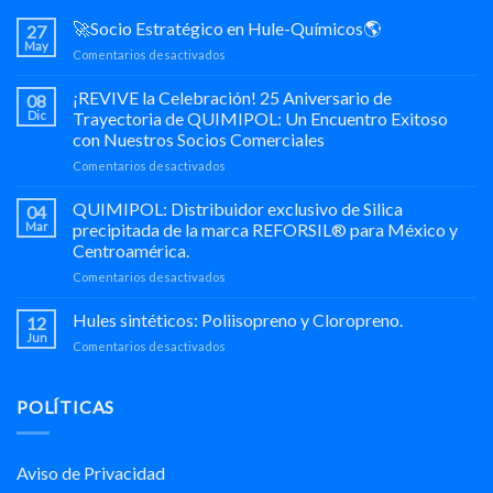
🚀Socio Estratégico en Hule-Químicos🌎
27
May
en
Comentarios desactivados
🚀
Socio
¡REVIVE la Celebración! 25 Aniversario de
08
Estratégico
Dic
Trayectoria de QUIMIPOL: Un Encuentro Exitoso
en
con Nuestros Socios Comerciales
Hule-
en
Comentarios desactivados
Químicos
¡REVIVE
🌎
la
QUIMIPOL: Distribuidor exclusivo de Silica
04
Celebración!
Mar
precipitada de la marca REFORSIL® para México y
25
Centroamérica.
Aniversario
en
Comentarios desactivados
de
QUIMIPOL:
Trayectoria
Distribuidor
de
Hules sintéticos: Poliisopreno y Cloropreno.
12
exclusivo
QUIMIPOL:
Jun
en
Comentarios desactivados
de
Un
Hules
Silica
Encuentro
sintéticos:
precipitada
Exitoso
Poliisopreno
POLÍTICAS
de
con
y
la
Nuestros
Cloropreno.
marca
Socios
REFORSIL®
Comerciales
Aviso de Privacidad
para