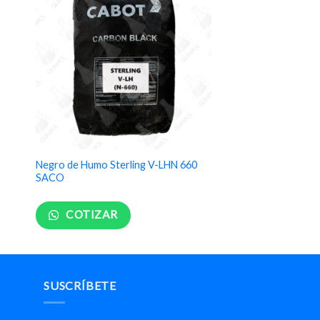
Negro de Humo Sterling V-LHN 660
SACO
COTIZAR
SUSCRÍBETE