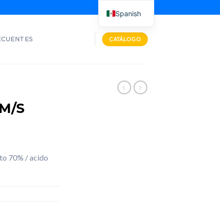
Spanish
ECUENTES
CATÁLOGO
M/S
ato 70% / acido