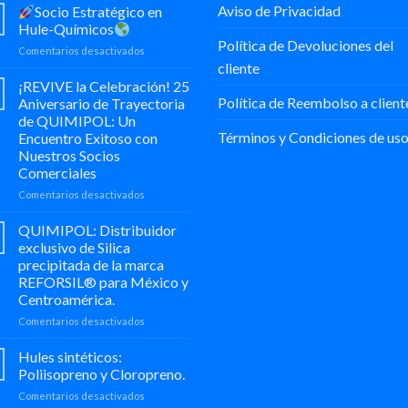
Aviso de Privacidad
Socio Estratégico en
Hule-Químicos
Política de Devoluciones del
en
Comentarios desactivados
cliente
Socio
¡REVIVE la Celebración! 25
Estratégico
Política de Reembolso a client
Aniversario de Trayectoria
en
de QUIMIPOL: Un
Hule-
Términos y Condiciones de us
Encuentro Exitoso con
Químicos
Nuestros Socios
Comerciales
en
Comentarios desactivados
¡REVIVE
la
QUIMIPOL: Distribuidor
Celebración!
exclusivo de Silica
25
precipitada de la marca
Aniversario
REFORSIL® para México y
de
Centroamérica.
Trayectoria
de
en
Comentarios desactivados
QUIMIPOL:
QUIMIPOL:
Un
Distribuidor
Hules sintéticos:
Encuentro
exclusivo
Poliisopreno y Cloropreno.
Exitoso
de
con
en
Comentarios desactivados
Silica