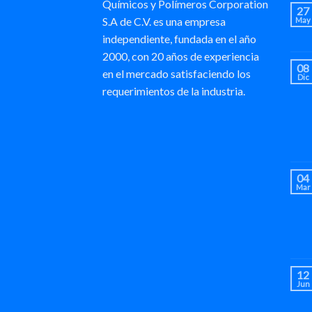
Químicos y Polímeros Corporation
27
S.A de C.V. es una empresa
May
independiente, fundada en el año
2000, con 20 años de experiencia
08
en el mercado satisfaciendo los
Dic
requerimientos de la industria.
04
Mar
12
Jun