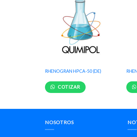
70 VD (DE)
RHENOGRAN HPCA-50 (DE)
RHEN
COTIZAR
NOSOTROS
NOT