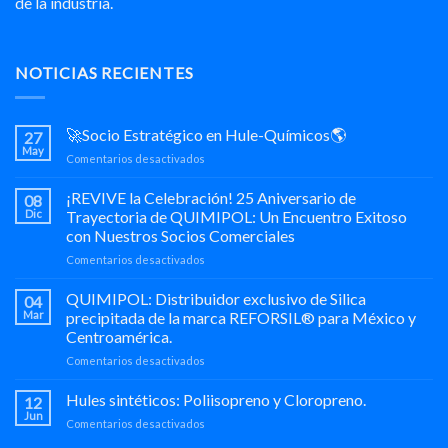
de la industria.
NOTICIAS RECIENTES
🚀Socio Estratégico en Hule-Químicos🌎
27
May
en
Comentarios desactivados
🚀
Socio
¡REVIVE la Celebración! 25 Aniversario de
08
Estratégico
Dic
Trayectoria de QUIMIPOL: Un Encuentro Exitoso
en
con Nuestros Socios Comerciales
Hule-
en
Comentarios desactivados
Químicos
¡REVIVE
🌎
la
QUIMIPOL: Distribuidor exclusivo de Silica
04
Celebración!
Mar
precipitada de la marca REFORSIL® para México y
25
Centroamérica.
Aniversario
en
Comentarios desactivados
de
QUIMIPOL:
Trayectoria
Distribuidor
de
Hules sintéticos: Poliisopreno y Cloropreno.
12
exclusivo
QUIMIPOL:
Jun
en
Comentarios desactivados
de
Un
Hules
Silica
Encuentro