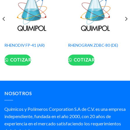
RHENODIV FP-41 (AR)
RHENOGRAN ZDBC-80 (DE)
COTIZAR
COTIZAR
NOSOTROS
Químicos y Polímeros Corporation S.A de C.V. es una empresa
independiente, fundada en el año 2000, con 20 años de
experiencia en el mercado satisfaciendo los requerimientos