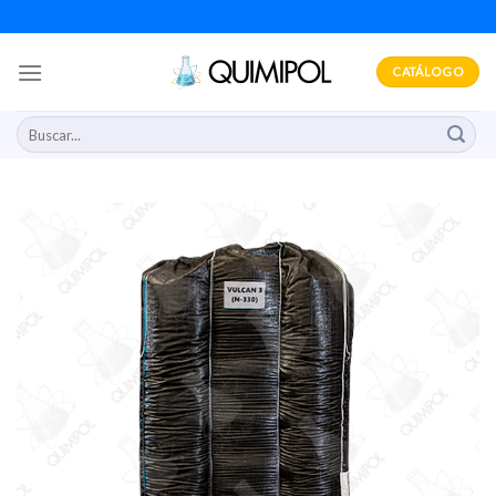
Skip
to
content
CATÁLOGO
Buscar
por: