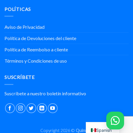
sintéticos:
precipitada
Exitoso
Poliisopreno
POLÍTICAS
de
con
y
la
Nuestros
Cloropreno.
marca
Socios
REFORSIL®
Comerciales
Aviso de Privacidad
para
México
Política de Devoluciones del cliente
y
Centroamérica.
Política de Reembolso a cliente
Términos y Condiciones de uso
SUSCRÍBETE
Suscríbete a nuestro boletín informativo
Spanish
Copyright 2026 ©
Quimipol