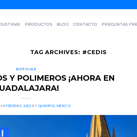
DUSTRIAS
PRODUCTOS
BLOG
CONTACTO
PREGUNTAS FR
TAG ARCHIVES:
#CEDIS
NOTICIAS
OS Y POLIMEROS ¡AHORA EN
UADALAJARA!
ON
4 FEBRERO, 2022
BY
QUIMIPOL MÉXICO