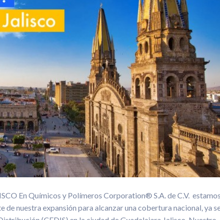
En Químicos y Polímeros Corporation® S.A. de C.V. estamo
 de nuestra expansión para alcanzar una cobertura nacional, ya s
istribución (CEDIS) en la ciudad de Guadalajara Jalisco. Nuestro