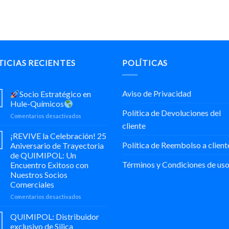
ICIAS RECIENTES
POLÍTICAS
Aviso de Privacidad
Socio Estratégico en
Hule-Químicos
Política de Devoluciones del
en
Comentarios desactivados
cliente
Socio
¡REVIVE la Celebración! 25
Estratégico
Política de Reembolso a client
Aniversario de Trayectoria
en
de QUIMIPOL: Un
Hule-
Términos y Condiciones de us
Encuentro Exitoso con
Químicos
Nuestros Socios
Comerciales
en
Comentarios desactivados
¡REVIVE
la
QUIMIPOL: Distribuidor
Celebración!
exclusivo de Silica