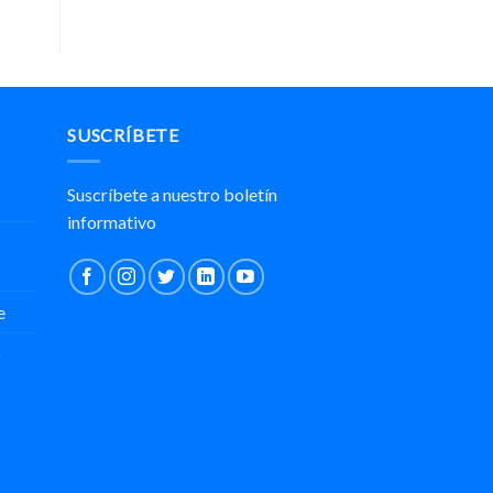
el
mercado
mexicano
SUSCRÍBETE
Suscríbete a nuestro boletín
informativo
e
o