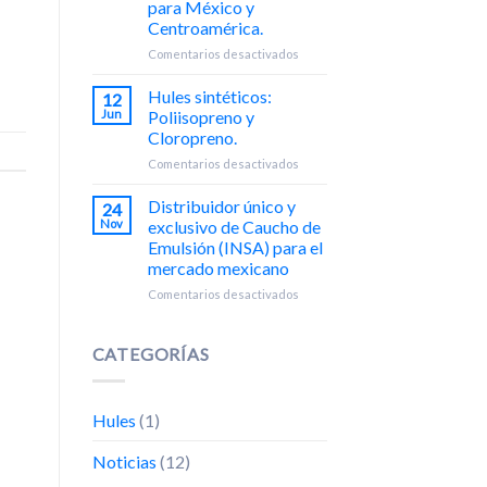
para México y
Trayectoria
Centroamérica.
de
QUIMIPOL:
en
Comentarios desactivados
Un
QUIMIPOL:
Encuentro
Distribuidor
Hules sintéticos:
12
Exitoso
exclusivo
Jun
Poliisopreno y
con
de
Cloropreno.
Nuestros
Silica
Socios
en
Comentarios desactivados
precipitada
Comerciales
Hules
de
sintéticos:
la
Distribuidor único y
24
Poliisopreno
marca
Nov
exclusivo de Caucho de
y
REFORSIL®
Emulsión (INSA) para el
Cloropreno.
para
mercado mexicano
México
y
en
Comentarios desactivados
Centroamérica.
Distribuidor
único
y
CATEGORÍAS
exclusivo
de
Caucho
Hules
(1)
de
Emulsión
Noticias
(12)
(INSA)
para