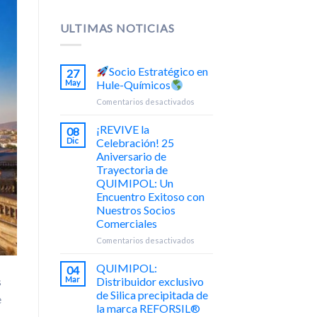
ULTIMAS NOTICIAS
Socio Estratégico en
27
May
Hule-Químicos
en
Comentarios desactivados
Socio
¡REVIVE la
08
Estratégico
Dic
Celebración! 25
en
Aniversario de
Hule-
Trayectoria de
Químicos
QUIMIPOL: Un
Encuentro Exitoso con
Nuestros Socios
Comerciales
en
Comentarios desactivados
¡REVIVE
la
QUIMIPOL:
04
Celebración!
s
Mar
Distribuidor exclusivo
25
de Silica precipitada de
e
Aniversario
la marca REFORSIL®
de