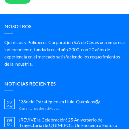
NOSOTROS
Químicos y Polímeros Corporation S.A de C.V. es una empresa
independiente, fundada en el año 2000, con 20 años de
experiencia en el mercado satisfaciendo los requerimientos
de la industria.
NOTICIAS RECIENTES
🚀Socio Estratégico en Hule-Químicos🌎
27
May
en
Comentarios desactivados
🚀
Socio
¡REVIVE la Celebración! 25 Aniversario de
08
Estratégico
Dic
Trayectoria de QUIMIPOL: Un Encuentro Exitoso
en