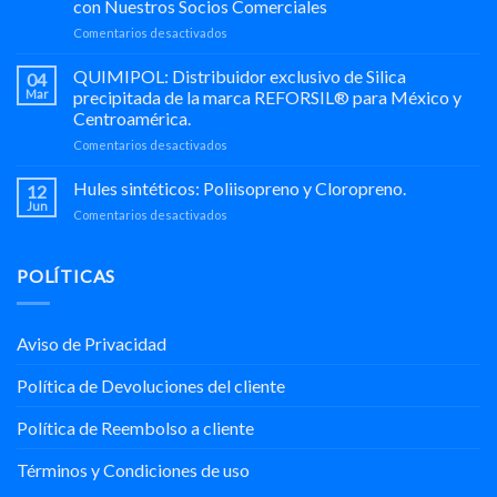
con Nuestros Socios Comerciales
Hule-
en
Comentarios desactivados
Químicos
¡REVIVE
🌎
la
QUIMIPOL: Distribuidor exclusivo de Silica
04
Celebración!
Mar
precipitada de la marca REFORSIL® para México y
25
Centroamérica.
Aniversario
en
Comentarios desactivados
de
QUIMIPOL:
Trayectoria
Distribuidor
de
Hules sintéticos: Poliisopreno y Cloropreno.
12
exclusivo
QUIMIPOL:
Jun
en
Comentarios desactivados
de
Un
Hules
Silica
Encuentro
sintéticos:
precipitada
Exitoso
Poliisopreno
POLÍTICAS
de
con
y
la
Nuestros
Cloropreno.
marca
Socios
REFORSIL®
Comerciales
Aviso de Privacidad
para
México
Política de Devoluciones del cliente
y
Centroamérica.
Política de Reembolso a cliente
Términos y Condiciones de uso