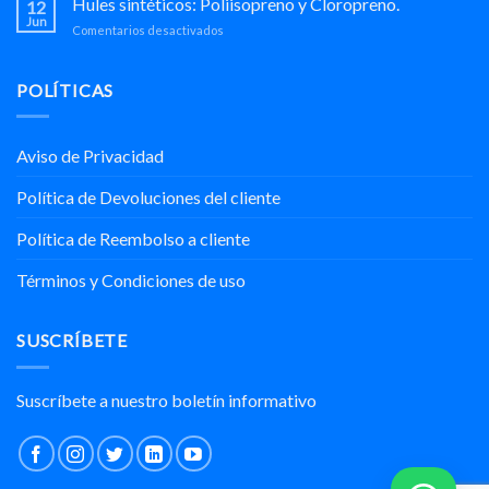
Hules sintéticos: Poliisopreno y Cloropreno.
12
exclusivo
QUIMIPOL:
Jun
en
Comentarios desactivados
de
Un
Hules
Silica
Encuentro
sintéticos:
precipitada
Exitoso
Poliisopreno
POLÍTICAS
de
con
y
la
Nuestros
Cloropreno.
marca
Socios
REFORSIL®
Comerciales
Aviso de Privacidad
para
México
Política de Devoluciones del cliente
y
Centroamérica.
Política de Reembolso a cliente
Términos y Condiciones de uso
SUSCRÍBETE
Suscríbete a nuestro boletín informativo