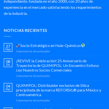
independiente, fundada en el año 2000, con 20 años de
experiencia en el mercado satisfaciendo los requerimientos
de la industria.
NOTICIAS RECIENTES
Socio Estratégico en Hule-Químicos
27
May
en
Comentarios desactivados
Socio
¡REVIVE la Celebración! 25 Aniversario de
08
Estratégico
Dic
Trayectoria de QUIMIPOL: Un Encuentro Exitoso
en
con Nuestros Socios Comerciales
Hule-
en
Comentarios desactivados
Químicos
¡REVIVE
la
QUIMIPOL: Distribuidor exclusivo de Silica
04
Celebración!
Mar
precipitada de la marca REFORSIL® para México y
25
Centroamérica.
Aniversario
en
Comentarios desactivados
de
QUIMIPOL:
Trayectoria
Distribuidor
de