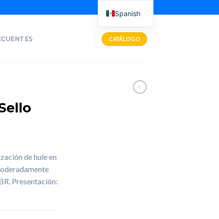
Spanish
ECUENTES
CATÁLOGO
Sello
zación de hule en
 moderadamente
BR. Presentación: