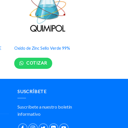
E
Oxido de Zinc Sello Verde 99%
COTIZAR
SUSCRÍBETE
Suscríbete a nuestro boletín
informativo