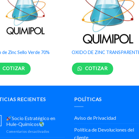
 de Zinc Sello Verde 70%
OXIDO DE ZINC TRANSPARENT
COTIZAR
COTIZAR
ICIAS RECIENTES
POLÍTICAS
Aviso de Privacidad
Socio Estratégico en
Hule-Químicos
Política de Devoluciones del
en
Comentarios desactivados
cliente