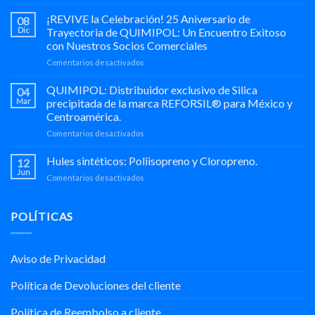
🚀
Socio
¡REVIVE la Celebración! 25 Aniversario de
08
Estratégico
Dic
Trayectoria de QUIMIPOL: Un Encuentro Exitoso
en
con Nuestros Socios Comerciales
Hule-
en
Comentarios desactivados
Químicos
¡REVIVE
🌎
la
QUIMIPOL: Distribuidor exclusivo de Silica
04
Celebración!
Mar
precipitada de la marca REFORSIL® para México y
25
Centroamérica.
Aniversario
en
Comentarios desactivados
de
QUIMIPOL:
Trayectoria
Distribuidor
de
Hules sintéticos: Poliisopreno y Cloropreno.
12
exclusivo
QUIMIPOL:
Jun
en
Comentarios desactivados
de
Un
Hules
Silica
Encuentro
sintéticos:
precipitada
Exitoso
Poliisopreno
POLÍTICAS
de
con
y
la
Nuestros
Cloropreno.
marca
Socios
REFORSIL®
Comerciales
Aviso de Privacidad
para
México
Política de Devoluciones del cliente
y
Centroamérica.
Política de Reembolso a cliente