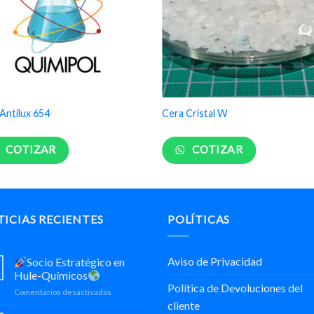
Antilux 654
Cera Cristal W
COTIZAR
COTIZAR
ICIAS RECIENTES
POLÍTICAS
Aviso de Privacidad
Socio Estratégico en
Hule-Químicos
Política de Devoluciones del
en
Comentarios desactivados
cliente