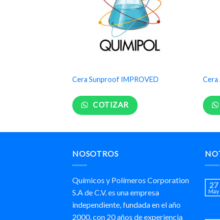
Cera Sunproof IMPROVED
Cera 
COTIZAR
NOSOTROS
NOT
Químicos y Polímeros Corporation
27
S.A de C.V. es una empresa
May
independiente, fundada en el año
2000, con 20 años de experiencia