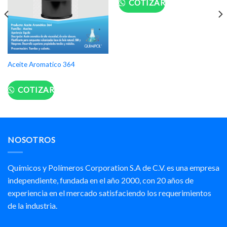
COTIZAR
Aceite Aromatico 364
COTIZAR
NOSOTROS
Químicos y Polímeros Corporation S.A de C.V. es una empresa
independiente, fundada en el año 2000, con 20 años de
experiencia en el mercado satisfaciendo los requerimientos
de la industria.