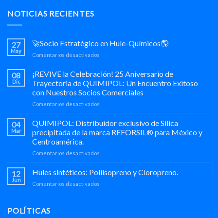
NOTICIAS RECIENTES
🚀Socio Estratégico en Hule-Químicos🌎
27
May
en
Comentarios desactivados
🚀
Socio
¡REVIVE la Celebración! 25 Aniversario de
08
Estratégico
Dic
Trayectoria de QUIMIPOL: Un Encuentro Exitoso
en
con Nuestros Socios Comerciales
Hule-
en
Comentarios desactivados
Químicos
¡REVIVE
🌎
la
QUIMIPOL: Distribuidor exclusivo de Silica
04
Celebración!
Mar
precipitada de la marca REFORSIL® para México y
25
Centroamérica.
Aniversario
en
Comentarios desactivados
de
QUIMIPOL:
Trayectoria
Distribuidor
de
Hules sintéticos: Poliisopreno y Cloropreno.
12
exclusivo
QUIMIPOL:
Jun
en
Comentarios desactivados
de
Un
Hules
Silica
Encuentro
sintéticos:
precipitada
Exitoso
Poliisopreno
POLÍTICAS
de
con
y