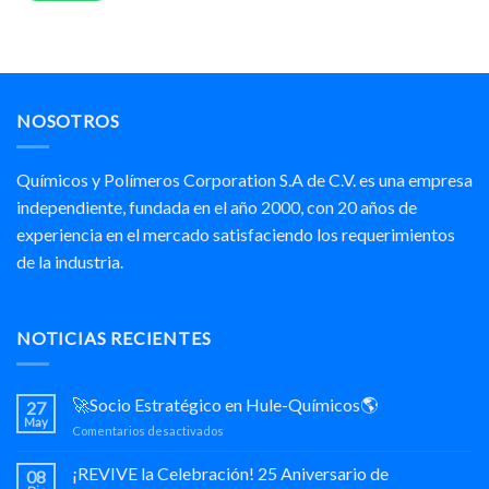
NOSOTROS
Químicos y Polímeros Corporation S.A de C.V. es una empresa
independiente, fundada en el año 2000, con 20 años de
experiencia en el mercado satisfaciendo los requerimientos
de la industria.
NOTICIAS RECIENTES
🚀Socio Estratégico en Hule-Químicos🌎
27
May
en
Comentarios desactivados
🚀
Socio
¡REVIVE la Celebración! 25 Aniversario de
08
Estratégico