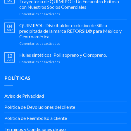
Dic
Trayectoria de QUIMIPOL: Un Encuentro Exitoso
en
con Nuestros Socios Comerciales
Hule-
en
Comentarios desactivados
Químicos
¡REVIVE
🌎
la
QUIMIPOL: Distribuidor exclusivo de Silica
04
Celebración!
Mar
precipitada de la marca REFORSIL® para México y
25
Centroamérica.
Aniversario
en
Comentarios desactivados
de
QUIMIPOL:
Trayectoria
Distribuidor
de
Hules sintéticos: Poliisopreno y Cloropreno.
12
exclusivo
QUIMIPOL:
Jun
en
Comentarios desactivados
de
Un
Hules
Silica
Encuentro
sintéticos:
precipitada
Exitoso
Poliisopreno
POLÍTICAS
de
con
y
la
Nuestros
Cloropreno.
marca
Socios
REFORSIL®
Comerciales
Aviso de Privacidad
para
México
Política de Devoluciones del cliente
y
Centroamérica.
Política de Reembolso a cliente
Términos y Condiciones de uso