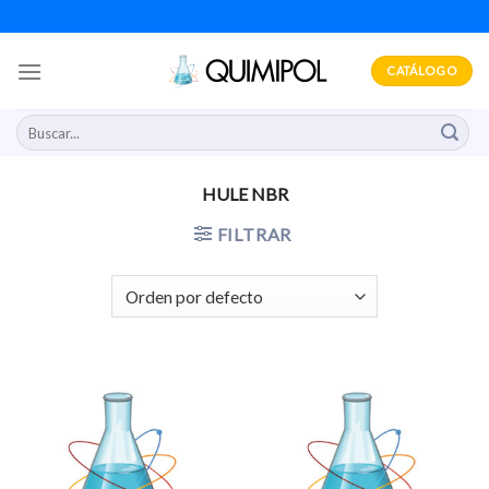
Skip
to
content
CATÁLOGO
Buscar
por:
HULE NBR
FILTRAR