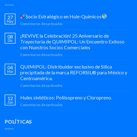
Socio Estratégico en Hule-Químicos
27
May
en
Comentarios desactivados
Socio
¡REVIVE la Celebración! 25 Aniversario de
08
Estratégico
Dic
Trayectoria de QUIMIPOL: Un Encuentro Exitoso
en
con Nuestros Socios Comerciales
Hule-
en
Comentarios desactivados
Químicos
¡REVIVE
la
QUIMIPOL: Distribuidor exclusivo de Silica
04
Celebración!
Mar
precipitada de la marca REFORSIL® para México y
25
Centroamérica.
Aniversario
en
Comentarios desactivados
de
QUIMIPOL:
Trayectoria
Distribuidor
de
Hules sintéticos: Poliisopreno y Cloropreno.
12
exclusivo
QUIMIPOL:
Jun
en
Comentarios desactivados
de
Un
Hules
Silica
Encuentro
sintéticos:
precipitada
Exitoso
Poliisopreno
POLÍTICAS
de
con
y
la
Nuestros
Cloropreno.
marca
Socios