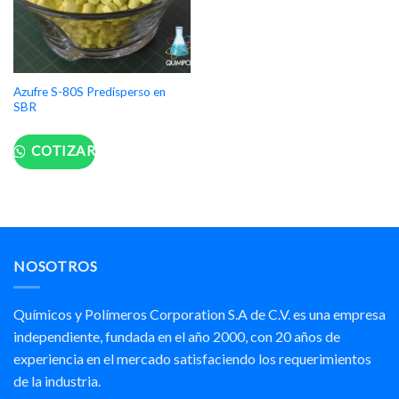
Azufre S-80S Predisperso en
SBR
COTIZAR
NOSOTROS
Químicos y Polímeros Corporation S.A de C.V. es una empresa
independiente, fundada en el año 2000, con 20 años de
experiencia en el mercado satisfaciendo los requerimientos
de la industria.