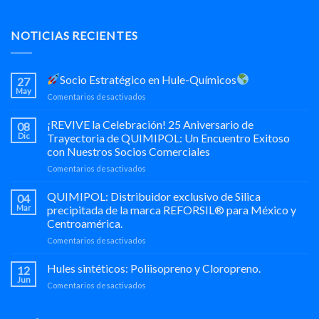
NOTICIAS RECIENTES
Socio Estratégico en Hule-Químicos
27
May
en
Comentarios desactivados
Socio
¡REVIVE la Celebración! 25 Aniversario de
08
Estratégico
Dic
Trayectoria de QUIMIPOL: Un Encuentro Exitoso
en
con Nuestros Socios Comerciales
Hule-
en
Comentarios desactivados
Químicos
¡REVIVE
la
QUIMIPOL: Distribuidor exclusivo de Silica
04
Celebración!
Mar
precipitada de la marca REFORSIL® para México y
25
Centroamérica.
Aniversario
en
Comentarios desactivados
de
QUIMIPOL:
Trayectoria
Distribuidor
de
Hules sintéticos: Poliisopreno y Cloropreno.
12
exclusivo
QUIMIPOL:
Jun
en
Comentarios desactivados
de
Un
Hules
Silica
Encuentro
sintéticos:
precipitada
Exitoso